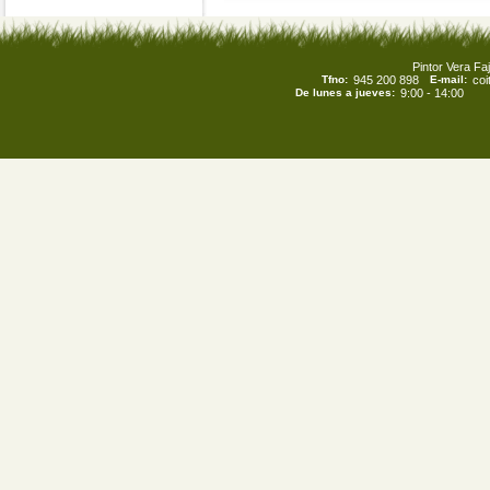
Pintor Vera Faj
Tfno:
945 200 898
E-mail:
co
De lunes a jueves:
9:00 - 14:00