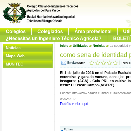
Colegios
Colegiados
Área profesional
Uti
¿Necesitas un Ingeniero Técnico Agrícola?
BOLETÍ
Inicio
Utilidades
Noticias
La seguridad y
Noticias
como seña de identidad pr
Mapa Web
Vote:
Resul
MUNITEC
El 1 de julio de 2016 en el Palacio Euskald
extensivo y ganado vacuno, consejos pre
Insagurbe (AGA) - Guía PRL en cultivo 
leche: D. Oscar Campo (ABERE)
Fuente:
http://www.osalan.euskadi.eus/contenido
03/02/2017
Podéis verlo aquí.