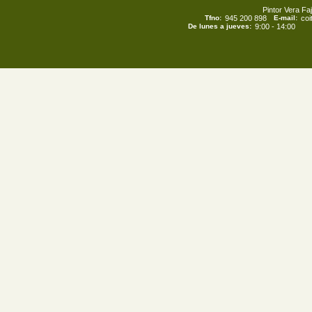
Pintor Vera Faj
Tfno:
945 200 898
E-mail:
co
De lunes a jueves:
9:00 - 14:00