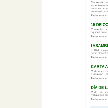
Emprender no e
estas tareas a
entre las per
iniciativas de
Fecha noticia:
15 DE O
Con motivo del
equidad entre s
Fecha noticia:
I ASAMB
El 18 de mayo 
cedió el local 
Fecha noticia:
CARTA A
Carta abierta i
Transición Eco
Fecha noticia:
DÍA DE 
Cada 8 de marz
trabajo que a
Fecha noticia: