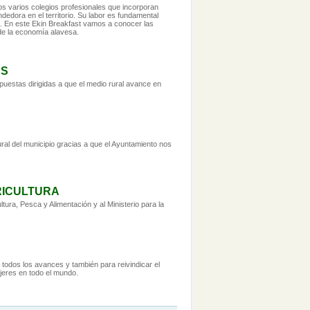
s varios colegios profesionales que incorporan
ndedora en el territorio. Su labor es fundamental
. En este Ekin Breakfast vamos a conocer las
 de la economía alavesa.
ES
uestas dirigidas a que el medio rural avance en
ral del municipio gracias a que el Ayuntamiento nos
RICULTURA
ltura, Pesca y Alimentación y al Ministerio para la
todos los avances y también para reivindicar el
jeres en todo el mundo.