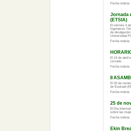
Fecha noticia:
Jornada 
(ETSIA)
El viernes 4 d
Ingenieros Téc
de divulgación
Universidad P
Fecha noticia:
HORARIO
El 16 de abril 
cerrado.
Fecha noticia:
II ASAM
El 30 de novie
de Euskadi (
Fecha noticia:
25 de nov
El Día Interna
sobre las muje
Fecha noticia:
Ekin Bre