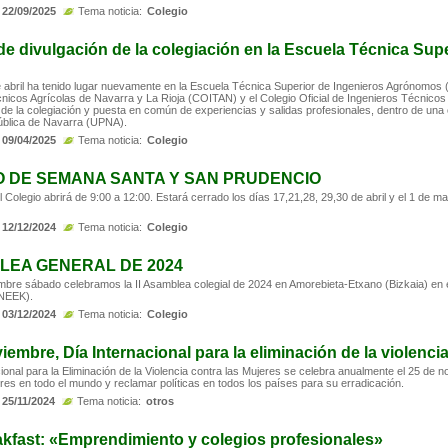
22/09/2025
Tema noticia:
Colegio
de divulgación de la colegiación en la Escuela Técnica Su
e abril ha tenido lugar nuevamente en la Escuela Técnica Superior de Ingenieros Agrónomos (
nicos Agrícolas de Navarra y La Rioja (COITAN) y el Colegio Oficial de Ingenieros Técnico
 de la colegiación y puesta en común de experiencias y salidas profesionales, dentro de una 
ública de Navarra (UPNA).
09/04/2025
Tema noticia:
Colegio
 DE SEMANA SANTA Y SAN PRUDENCIO
el Colegio abrirá de 9:00 a 12:00. Estará cerrado los días 17,21,28, 29,30 de abril y el 1 de m
12/12/2024
Tema noticia:
Colegio
BLEA GENERAL DE 2024
mbre sábado celebramos la II Asamblea colegial de 2024 en Amorebieta-Etxano (Bizkaia) en e
ENEEK).
03/12/2024
Tema noticia:
Colegio
iembre, Día Internacional para la eliminación de la violenci
cional para la Eliminación de la Violencia contra las Mujeres se celebra anualmente el 25 de 
res en todo el mundo y reclamar políticas en todos los países para su erradicación.
25/11/2024
Tema noticia:
otros
akfast: «Emprendimiento y colegios profesionales»