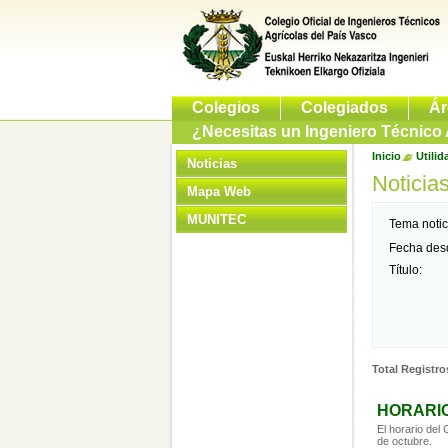
Colegios
Colegiados
Ár
¿Necesitas un Ingeniero Técnico 
Inicio
Utilid
Noticias
Noticia
Mapa Web
MUNITEC
Tema notic
Fecha des
Título:
Total Registro
HORARIO
El horario del
de octubre.