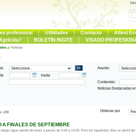
Inic
ea profesional
Utilidades
Contacto
Attest Ec
Agrícola?
BOLETÍN INGITE
VISADO PROFESION
ades
Noticias
s
ia:
Asunto:
de
hasta
Contenido:
Noticias Destacadas en
Ordenar por
s
:
230
 A FINALES DE SEPTIEMBRE
 Colegio sigue siendo de lunes a jueves de 9:00 a 14:00. Pero los siguientes días se abrirá de 