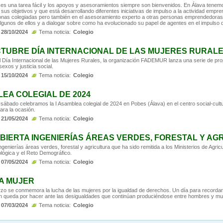
s una tarea fácil y los apoyos y asesoramientos siempre son bienvenidos. En Álava tenemo
 sus objetivos y que está desarrollando diferentes iniciativas de impulso a la actividad empre
sonas colegiadas pero también en el asesoramiento experto a otras personas emprendedoras
 algunos de ellos y a dialogar sobre como ha evolucionado su papel de agentes en el impulso
28/10/2024
Tema noticia:
Colegio
CTUBRE DÍA INTERNACIONAL DE LAS MUJERES RURAL
 Día Internacional de las Mujeres Rurales, la organización FADEMUR lanza una serie de prop
exos y justicia social.
15/10/2024
Tema noticia:
Colegio
LEA COLEGIAL DE 2024
sábado celebramos la I Asamblea colegial de 2024 en Pobes (Álava) en el centro social-cultu
para la ocasión.
21/05/2024
Tema noticia:
Colegio
BIERTA INGENIERÍAS ÁREAS VERDES, FORESTAL Y AG
ngenierías áreas verdes, forestal y agricultura que ha sido remitida a los Ministerios de Agricu
lógica y el Reto Demográfico.
07/05/2024
Tema noticia:
Colegio
LA MUJER
o se conmemora la lucha de las mujeres por la igualdad de derechos. Un día para recordar 
ún queda por hacer ante las desigualdades que continúan produciéndose entre hombres y mu
07/03/2024
Tema noticia:
Colegio