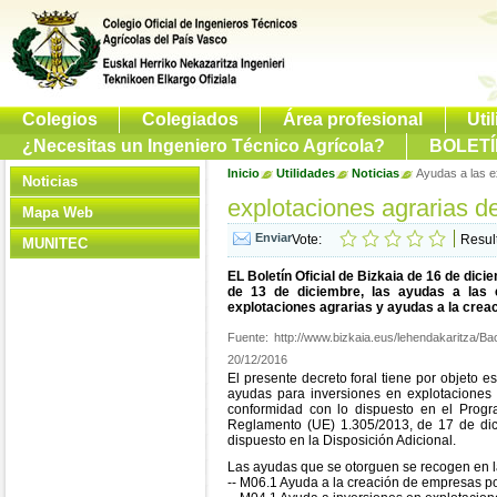
Colegios
Colegiados
Área profesional
Uti
¿Necesitas un Ingeniero Técnico Agrícola?
BOLETÍ
Inicio
Utilidades
Noticias
Ayudas a las ex
Noticias
explotaciones agrarias del
Mapa Web
Vote:
Resul
MUNITEC
EL Boletín Oficial de Bizkaia de 16 de di
de 13 de diciembre, las ayudas a las e
explotaciones agrarias y ayudas a la crea
Fuente:
http://www.bizkaia.eus/lehendakaritza/
20/12/2016
El presente decreto foral tiene por objeto e
ayudas para inversiones en explotaciones a
conformidad con lo dispuesto en el Prog
Reglamento (UE) 1.305/2013, de 17 de dic
dispuesto en la Disposición Adicional.
Las ayudas que se otorguen se recogen en la
-- M06.1 Ayuda a la creación de empresas por