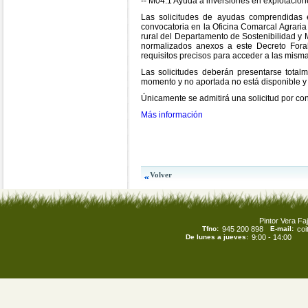
-- M04.1 Ayuda a inversiones en explotacion
Las solicitudes de ayudas comprendidas e
convocatoria en la Oficina Comarcal Agraria 
rural del Departamento de Sostenibilidad y M
normalizados anexos a este Decreto Fora
requisitos precisos para acceder a las misma
Las solicitudes deberán presentarse tota
momento y no aportada no está disponible y l
Únicamente se admitirá una solicitud por co
Más información
Pintor Vera Faj
Tfno:
945 200 898
E-mail:
co
De lunes a jueves:
9:00 - 14:00