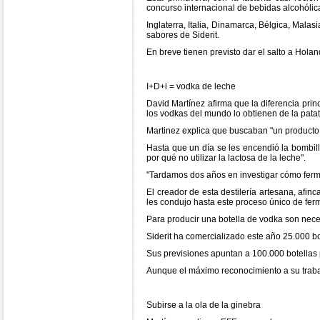
concurso internacional de bebidas alcohólic
Inglaterra, Italia, Dinamarca, Bélgica, Mala
sabores de Siderit.
En breve tienen previsto dar el salto a Hol
I+D+i = vodka de leche
David Martínez afirma que la diferencia princ
los vodkas del mundo lo obtienen de la patata
Martinez explica que buscaban "un producto l
Hasta que un día se les encendió la bombill
por qué no utilizar la lactosa de la leche".
"Tardamos dos años en investigar cómo fermen
El creador de esta destilería artesana, afin
les condujo hasta este proceso único de fer
Para producir una botella de vodka son neces
Siderit ha comercializado este año 25.000 bot
Sus previsiones apuntan a 100.000 botellas 
Aunque el máximo reconocimiento a su trabajo
Subirse a la ola de la ginebra