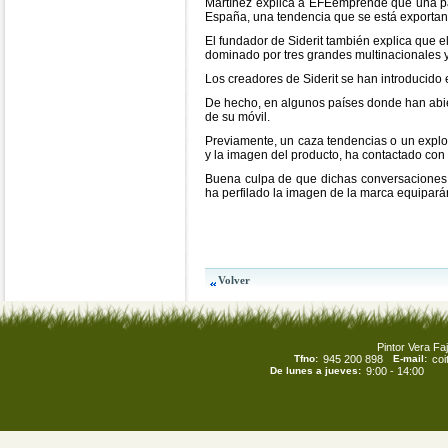
Martínez explica a EFEemprende que una par
España, una tendencia que se está exportan
El fundador de Siderit también explica que e
dominado por tres grandes multinacionales y
Los creadores de Siderit se han introducido 
De hecho, en algunos países donde han abie
de su móvil.
Previamente, un caza tendencias o un explo
y la imagen del producto, ha contactado con 
Buena culpa de que dichas conversaciones se
ha perfilado la imagen de la marca equiparán
Pintor Vera Faj
Tfno:
945 200 898
E-mail:
co
De lunes a jueves:
9:00 - 14:00