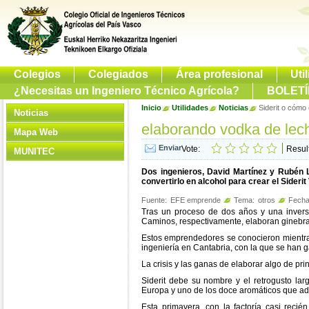
Colegios
Colegiados
Área profesional
Uti
¿Necesitas un Ingeniero Técnico Agrícola?
BOLETÍ
Inicio
Utilidades
Noticias
Siderit o cómo
Noticias
elaborando vodka de lec
Mapa Web
Vote:
Resul
MUNITEC
Dos ingenieros, David Martínez y Rubén 
convertirlo en alcohol para crear el Sideri
Fuente:
EFE emprende
Tema:
otros
Fecha 
Tras un proceso de dos años y una invers
Caminos, respectivamente, elaboran ginebra 
Estos emprendedores se conocieron mientras
ingeniería en Cantabria, con la que se han 
La crisis y las ganas de elaborar algo de princ
Siderit debe su nombre y el retrogusto lar
Europa y uno de los doce aromáticos que ado
Esta primavera, con la factoría casi recié