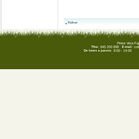
Pintor Vera Faj
Tfno:
945 200 898
E-mail:
co
De lunes a jueves:
9:00 - 14:00