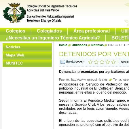
Colegios
Colegiados
Área profesional
Uti
¿Necesitas un Ingeniero Técnico Agrícola?
BOLETÍ
Inicio
Utilidades
Noticias
CINCO DETEN
Noticias
DETENIDOS POR VENT
Mapa Web
Vote:
Resul
MUNITEC
Denuncias presentadas por agricultores a
Fuente:
http://www.agroquimica.es
Tema:
otro
Autoridades del Servicio de Protección de
polígono industrial de El Collet, en Benicarl
personas, entre ellas el dueño del negocio.
Según informa El Periódico Mediterráneo, e
meses la Guardia Civil. A los responsables 
prohibidos por la legislación vigente. Adem
destinadas.
El origen de las pesquisas policiales podr
operación se prolongó con el objetivo de dete