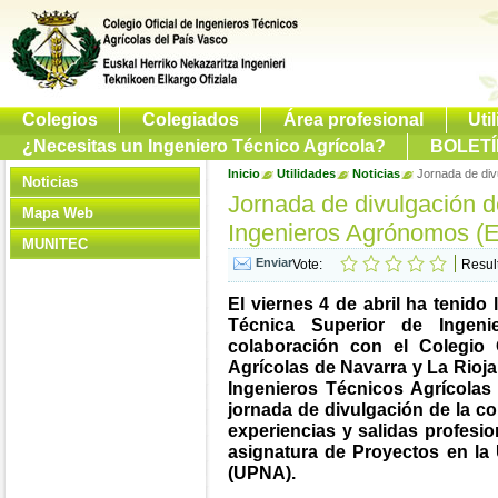
Colegios
Colegiados
Área profesional
Uti
¿Necesitas un Ingeniero Técnico Agrícola?
BOLETÍ
Inicio
Utilidades
Noticias
Jornada de div
Noticias
Jornada de divulgación d
Mapa Web
Ingenieros Agrónomos (
MUNITEC
Vote:
Resul
El viernes 4 de abril ha tenid
Técnica Superior de Ingen
colaboración con el Colegio 
Agrícolas de Navarra y La Rioja
Ingenieros Técnicos Agrícolas
jornada de divulgación de la c
experiencias y salidas profesio
asignatura de Proyectos en la
(UPNA).