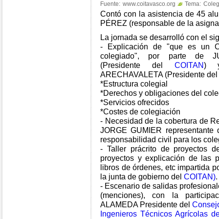
Fuente:
www.coitavasco.org
Tema:
Coleg
Contó con la asistencia de 45 a
PÉREZ (responsable de la asignat
La jornada se desarrolló con el si
- Explicación de "que es un C
colegiado", por parte d
(Presidente del
COITAN
) 
ARECHAVALETA (Presidente de
*Estructura colegial
*Derechos y obligaciones del col
*Servicios ofrecidos
*Costes de colegiación
- Necesidad de la cobertura de Re
JORGE GUMIER representante d
responsabilidad civil para los cole
- Taller prácrito de proyectos 
proyectos y explicación de las p
libros de órdenes, etc impartid
la junta de gobierno del
COITAN)
.
- Escenario de salidas profesional
(menciones), con la partic
ALAMEDA Presidente del
Consejo
Ingenieros Técnicos Agrícolas 