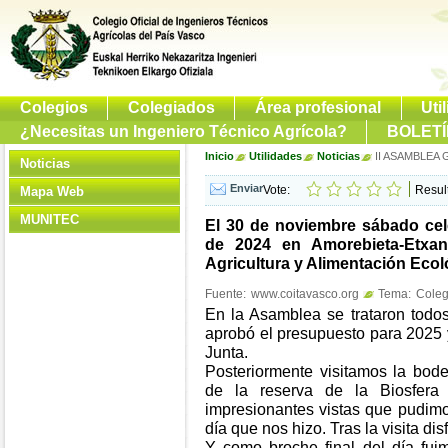
Colegios
Colegiados
Área profesional
Uti
¿Necesitas un Ingeniero Técnico Agrícola?
BOLETÍ
Inicio
Utilidades
Noticias
II ASAMBLEA 
Noticias
Vote:
Resul
Mapa Web
MUNITEC
El 30 de noviembre sábado cel
de 2024 en Amorebieta-Etxan
Agricultura y Alimentación Eco
Fuente:
www.coitavasco.org
Tema:
Coleg
En la Asamblea se trataron todos
aprobó el presupuesto para 2025 
Junta.
Posteriormente visitamos la bod
de la reserva de la Biosfer
impresionantes vistas que pudimos
día que nos hizo. Tras la visita dis
Y como broche final del día fui