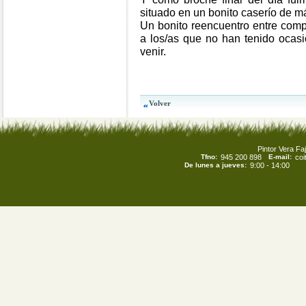
situado en un bonito caserío de m
Un bonito reencuentro entre com
a los/as que no han tenido ocasi
venir.
Pintor Vera Faj
Tfno:
945 200 898
E-mail:
co
De lunes a jueves:
9:00 - 14:00