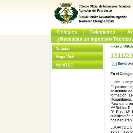
Colegios
Colegiados
Ár
¿Necesitas un Ingeniero Técnico 
Inicio
Utilid
Noticias
1311/2
Mapa Web
Vo
MUNITEC
En el Colegio
Fuente:
Colegi
El pasado se
sostenible de 
formación, as
fitosanitarios.
Para dar a en
Mª Robles Dir
Dª Rosa Mª R
cualificación
nos hablarán 
LUGAR DE C
30 de mayo de