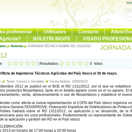
Inic
ea profesional
Utilidades
Contacto
Attest Ec
Agrícola?
BOLETÍN INGITE
VISADO PROFESION
JORNADA
ades
Noticias
JORNADA TÉCNICA SOBRE RD 1311/2012
012
te:
Resultados:
0
Votos
 Oficla de Ingenieros Técnicos Agrícolas del País Vasco el 30 de mayo.
o
Tema:
Cursos y Jornadas
Fecha Noticia:
10/05/2013
ptiembre 2012 se publicó en el BOE el RD 1311/2012, por el que se establece 
los productos fitosanitarios, tanto en el ámbito agrario como en el no agrario. El
esoramiento, venta, almacenamiento o uso de fitosanitarios y establece el nuevo
tender como afecta la nueva reglamentación el COITA del País Vasco organiza una
ectora General FEDISPROVE, Federación Española de Distribuidores de Protecci
obles hablará sobre el RD 1311/2012, su aplicación y su desarrollo, de la fi
 necesaria para los usos profesionales. Posteriormente un representante de Gobi
de la aplicación y gestión del RD en el País Vasco.
ELEBRACIÓN:
 2013 en horario de 17:00 horas a 20:00 horas