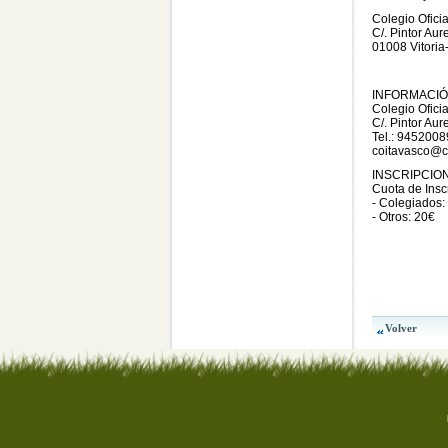
Colegio Ofici
C/. Pintor Aur
01008 Vitoria
INFORMACI
Colegio Ofici
C/. Pintor Aur
Tel.: 945200
coitavasco@c
INSCRIPCIO
Cuota de Insc
- Colegiados:
- Otros: 20€