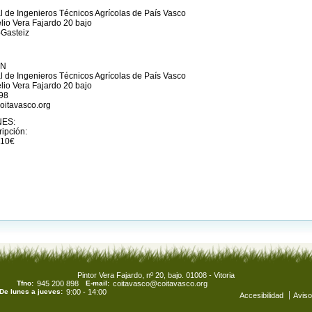
al de Ingenieros Técnicos Agrícolas de País Vasco
elio Vera Fajardo 20 bajo
-Gasteiz
ÓN
al de Ingenieros Técnicos Agrícolas de País Vasco
elio Vera Fajardo 20 bajo
898
oitavasco.org
NES:
ripción:
 10€
Pintor Vera Fajardo, nº 20, bajo. 01008 - Vitoria
Tfno:
945 200 898
E-mail:
coitavasco@coitavasco.org
De lunes a jueves:
9:00 - 14:00
Accesibilidad
Aviso