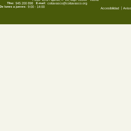
Tfno:
945 200 898
E-mail:
coitavasco@coitavasco.org
De lunes a jueves:
9:00 - 14:00
Accesibilidad
Aviso