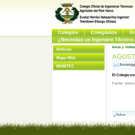
Colegios
Colegiados
Ár
¿Necesitas un Ingeniero Técnico 
Inicio
Utilid
Noticias
AGOSTO
Mapa Web
Vo
MUNITEC
El Colegio es
Fuente:
www.co