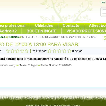
Inic
ea profesional
Utilidades
Contacto
Attest Ec
Agrícola?
BOLETÍN INGITE
VISADO PROFESION
ades
Noticias
SE HABILITA EL 17 DE AGOSTO DE 12:00 A 13:00 PARA VISAR
 DE 12:00 A 13:00 PARA VISAR
te:
Resultados:
0
Votos
tará cerrado todo el mes de agosto y se habilitará el 17 de agosto de 12:00 a 13
itavasco.org
Tema:
Colegio
Fecha Noticia:
31/07/2023
Pintor Vera Fajardo, nº 20, bajo. 01008 - Vitoria