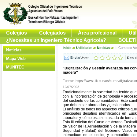
Colegios
Colegiados
Área profesional
Uti
¿Necesitas un Ingeniero Técnico Agrícola?
BOLETÍ
Inicio
Utilidades
Noticias
III Curso de V
Noticias
Vote:
Resul
Mapa Web
MUNITEC
"Digitalización y Gestión avanzada del con
madera"
Fuente:
https://www.uik.eus/es/curso/digitalizac
12/07/2023
Tradicionalmente la sociedad ha tenido que i
con la incorporación de tecnología y proces
del sustento de las comunidades. Este cambi
que deben ser abordados y gestionados.
El análisis de todos los aspectos críticos q
principales desafíos identificados en Eu
laborales y, cómo esta se traslada de forma p
Esta III edición del Curso de Verano Euskad
de Valor de la Alimentación y de la Mader
Seguridad y Salud) del Gobierno Vasco en 
interactúan en el sector, y compartido c