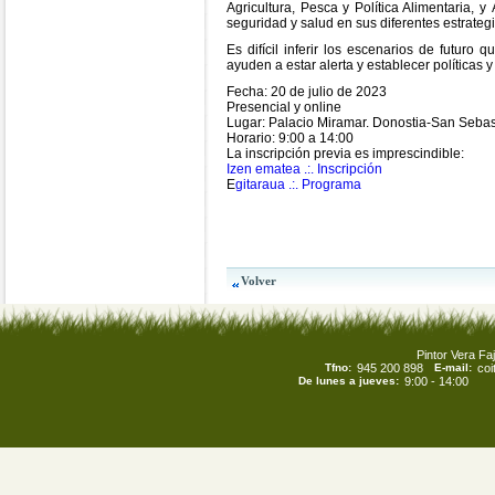
Agricultura, Pesca y Política Alimentaria, 
seguridad y salud en sus diferentes estrateg
Es difícil inferir los escenarios de futu
ayuden a estar alerta y establecer políticas
Fecha: 20 de julio de 2023
Presencial y online
Lugar: Palacio Miramar. Donostia-San Sebas
Horario: 9:00 a 14:00
La inscripción previa es imprescindible:
Izen ematea .:. Inscripción
E
gitaraua .:. Programa
Pintor Vera Faj
Tfno:
945 200 898
E-mail:
co
De lunes a jueves:
9:00 - 14:00