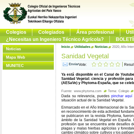
Colegios
Colegiados
Área profesional
Uti
¿Necesitas un Ingeniero Técnico Agrícola?
BOLETÍ
Inicio
Utilidades
Noticias
2020, Año Inter
Noticias
Sanidad Vegetal
Mapa Web
Vote:
Resul
MUNITEC
Ya está disponible en el Canal de Youtub
Sanidad Vegetal: ciencia y profesión par
(AESaVe) y Phytoma-España, que se celebró
Fuente:
www.phytoma.com
Tema:
Colegio
Dada su relevancia, puedes
pinchar aquí
situación actual de la Sanidad Vegetal.
Enmarcado en el Año Internacional de la San
en reconocimiento de esta actividad fundamen
se publicaron en la revista Phytoma, fueron
ámbito de la Sanidad Vegetal en España. Un
profesión que se encuentra ante desafíos
plagas y malas hierbas agrícolas y forestal
cambio climático sobre cultivos y los patóge