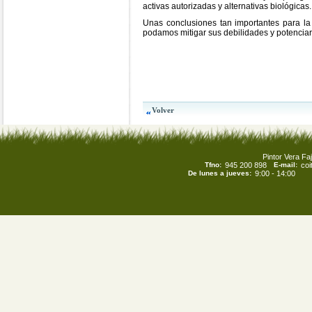
activas autorizadas y alternativas biológicas.
Unas conclusiones tan importantes para la S
podamos mitigar sus debilidades y potenciar 
Pintor Vera Faj
Tfno:
945 200 898
E-mail:
co
De lunes a jueves:
9:00 - 14:00