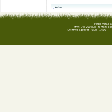
Pintor Vera Faj
Tfno:
945 200 898
E-mail:
co
De lunes a jueves:
9:00 - 14:00