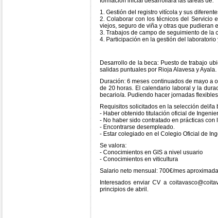
formación inicial desarrollará las tareas de:
1. Gestión del registro vitícola y sus diferen
2. Colaborar con los técnicos del Servicio 
viejos, seguro de viña y otras que pudieran 
3. Trabajos de campo de seguimiento de la 
4. Participación en la gestión del laboratorio
Desarrollo de la beca: Puesto de trabajo ubi
salidas puntuales por Rioja Alavesa y Ayala.
Duración: 6 meses continuados de mayo a oc
de 20 horas. El calendario laboral y la dur
becario/a. Pudiendo hacer jornadas flexibles
Requisitos solicitados en la selección del/la 
- Haber obtenido titulación oficial de Ingeni
- No haber sido contratado en prácticas con 
- Encontrarse desempleado.
- Estar colegiado en el Colegio Oficial de In
Se valora:
- Conocimientos en GIS a nivel usuario
- Conocimientos en viticultura
Salario neto mensual: 700€/mes aproximad
Interesados enviar CV a coitavasco@coita
principios de abril.