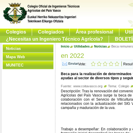
Colegios
Colegiados
Área profesional
Uti
¿Necesitas un Ingeniero Técnico Agrícola?
BOLETÍ
Inicio
Utilidades
Noticias
Beca remunera
Noticias
en 2022
Mapa Web
Vote:
Resul
MUNITEC
Beca para la realización de determinados tr
ayudas al sector de diversos tipos y segu
Fuente:
www.coitavasco.org
Tema:
Colegio
Descripción: Tras la renovación del convenio
Agrícolas del País Vasco surge la beca de
colaboración con el Servicio de Viticultu
relacionados con la actualización del SIG Vi
campaña y maduración de la uva.
Trabajo a desempeñar: En colaboración y coo