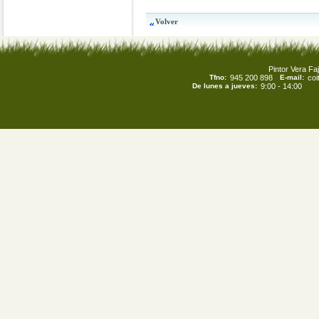
Pintor Vera Faj
Tfno:
945 200 898
E-mail:
co
De lunes a jueves:
9:00 - 14:00