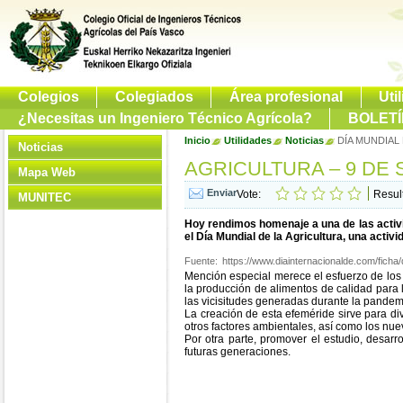
Colegios
Colegiados
Área profesional
Uti
¿Necesitas un Ingeniero Técnico Agrícola?
BOLETÍ
Inicio
Utilidades
Noticias
DÍA MUNDIAL
Noticias
AGRICULTURA – 9 DE
Mapa Web
Vote:
Resul
MUNITEC
Hoy rendimos homenaje a una de las activi
el Día Mundial de la Agricultura, una activ
Fuente:
https://www.diainternacionalde.com/ficha/
Mención especial merece el esfuerzo de los 
la producción de alimentos de calidad para 
las vicisitudes generadas durante la pande
La creación de esta efeméride sirve para div
otros factores ambientales, así como los nu
Por otra parte, promover el estudio, desarr
futuras generaciones.