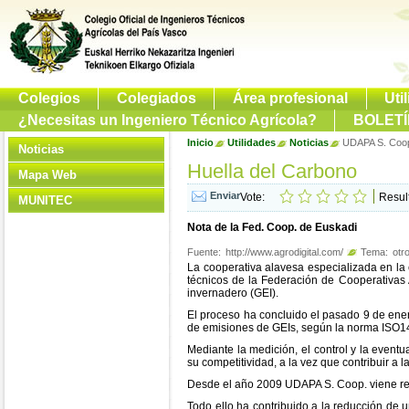
Colegios
Colegiados
Área profesional
Uti
¿Necesitas un Ingeniero Técnico Agrícola?
BOLETÍ
Inicio
Utilidades
Noticias
UDAPA S. Coop.
Noticias
Huella del Carbono
Mapa Web
Vote:
Resul
MUNITEC
Nota de la Fed. Coop. de Euskadi
Fuente:
http://www.agrodigital.com/
Tema:
otr
La cooperativa alavesa especializada en la
técnicos de la Federación de Cooperativas 
invernadero (GEI).
El proceso ha concluido el pasado 9 de ener
de emisiones de GEIs, según la norma ISO1
Mediante la medición, el control y la event
su competitividad, a la vez que contribuir a 
Desde el año 2009 UDAPA S. Coop. viene rea
Todo ello ha contribuido a la reducción de