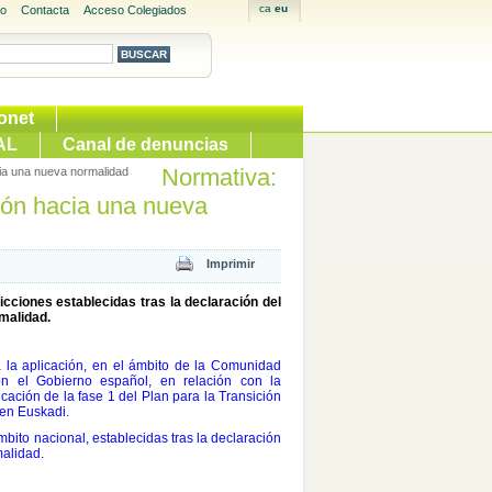
io
Contacta
Acceso Colegiados
onet
AL
Canal de denuncias
Normativa:
acia una nueva normalidad
ción hacia una nueva
cciones establecidas tras la declaración del
rmalidad.
la aplicación, en el ámbito de la Comunidad
on el Gobierno español, en relación con la
icación de la fase 1 del Plan para la Transición
 en Euskadi.
bito nacional, establecidas tras la declaración
malidad.