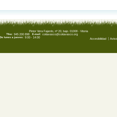
Pintor Vera Fajardo, nº 20, bajo. 01008 - Vitoria
Tfno:
945 200 898
E-mail:
coitavasco@coitavasco.org
De lunes a jueves:
9:00 - 14:00
Accesibilidad
Aviso