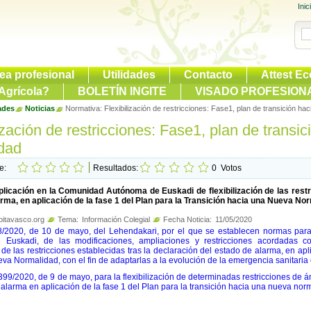
Inic
ea profesional
Utilidades
Contacto
Attest Ec
Agrícola?
BOLETÍN INGITE
VISADO PROFESION
ades
Noticias
Normativa: Flexibilización de restricciones: Fase1, plan de transición h
lización de restricciones: Fase1, plan de transi
dad
te:
Resultados:
0
Votos
licación en la Comunidad Autónoma de Euskadi de flexibilización de las restri
rma, en aplicación de la fase 1 del Plan para la Transición hacia una Nueva No
itavasco.org
Tema:
Información Colegial
Fecha Noticia:
11/05/2020
2020, de 10 de mayo, del Lehendakari, por el que se establecen normas para 
Euskadi, de las modificaciones, ampliaciones y restricciones acordadas c
n de las restricciones establecidas tras la declaración del estado de alarma, en apl
va Normalidad, con el fin de adaptarlas a la evolución de la emergencia sanitaria
99/2020, de 9 de mayo, para la flexibilización de determinadas restricciones de ám
 alarma en aplicación de la fase 1 del Plan para la transición hacia una nueva nor