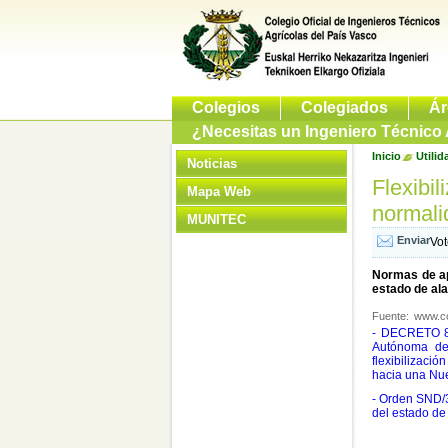
Colegios
Colegiados
Ár
¿Necesitas un Ingeniero Técnico 
Inicio
Utilid
Noticias
Flexibi
Mapa Web
normali
MUNITEC
Vo
Normas de ap
estado de ala
Fuente:
www.co
- DECRETO 8/
Autónoma de 
flexibilizació
hacia una Nue
- Orden SND/3
del estado de