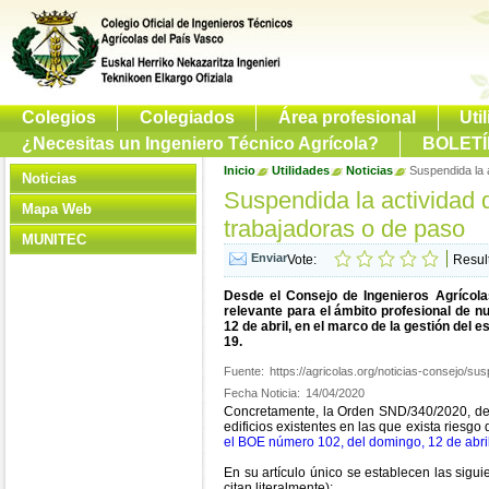
Colegios
Colegiados
Área profesional
Uti
¿Necesitas un Ingeniero Técnico Agrícola?
BOLETÍ
Inicio
Utilidades
Noticias
Suspendida la 
Noticias
Suspendida la actividad 
Mapa Web
trabajadoras o de paso
MUNITEC
Vote:
Resul
Desde el Consejo de Ingenieros Agrícol
relevante para el ámbito profesional de n
12 de abril, en el marco de la gestión del e
19.
Fuente:
https://agricolas.org/noticias-consejo/su
Fecha Noticia:
14/04/2020
Concretamente, la Orden SND/340/2020, de 
edificios existentes en las que exista riesg
el BOE número 102, del domingo, 12 de abri
En su artículo único se establecen las sigu
citan literalmente):