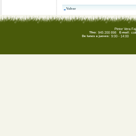
Pintor Vera Faj
Tfno:
945 200 898
E-mail:
co
De lunes a jueves:
9:00 - 14:00