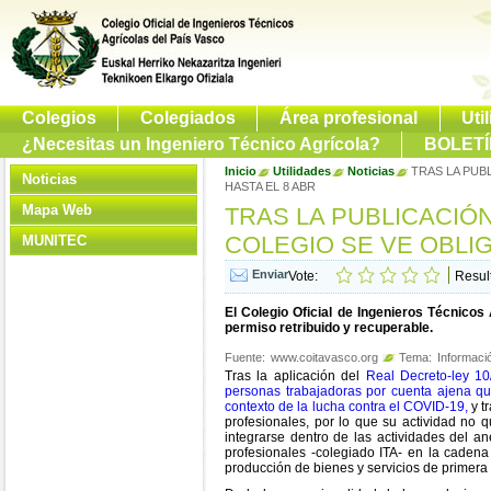
Colegios
Colegiados
Área profesional
Uti
¿Necesitas un Ingeniero Técnico Agrícola?
BOLETÍ
Inicio
Utilidades
Noticias
TRAS LA PUB
Noticias
HASTA EL 8 ABR
Mapa Web
TRAS LA PUBLICACIÓN
COLEGIO SE VE OBLI
MUNITEC
Vote:
Resul
El Colegio Oficial de Ingenieros Técnicos
permiso retribuido y recuperable.
Fuente:
www.coitavasco.org
Tema:
Informació
Tras la aplicación del
Real Decreto-ley 10
personas trabajadoras por cuenta ajena que
contexto de la lucha contra el COVID-19,
y t
profesionales, por lo que su actividad no
integrarse dentro de las actividades del an
profesionales -colegiado ITA- en la cadena
producción de bienes y servicios de primera