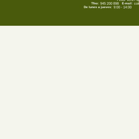
Tfno:
945 200 898
E-mail:
co
De lunes a jueves:
9:00 - 14:00