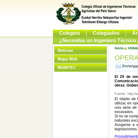
Colegios
Colegiados
Ár
¿Necesitas un Ingeniero Técnico 
Inicio
Utilid
Noticias
OPERA
Mapa Web
Vo
MUNITEC
El 29 de nov
Comunicacion
obras. Gobier
Fuente:
http:/
El objeto de 
utilizar, en o
una serie de 
excavados.
Si no se cump
naturales exc
Acogerse a e
legislaciones 
Procedimiento