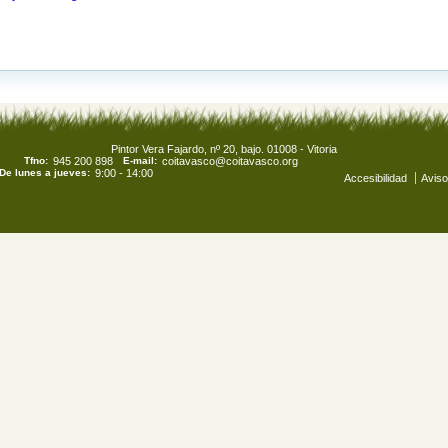
Pintor Vera Fajardo, nº 20, bajo. 01008 - Vitoria
Tfno:
945 200 898
E-mail:
coitavasco@coitavasco.org
De lunes a jueves:
9:00 - 14:00
Accesibilidad
Aviso