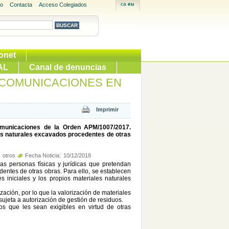
io
Contacta
Acceso Colegiados
onet
AL
Canal de denuncias
COMUNICACIONES EN
comunicaciones de la Orden APM/1007/2017.
es naturales excavados procedentes de otras
otros
Fecha Noticia:
10/12/2018
s personas físicas y jurídicas que pretendan
edentes de otras obras. Para ello, se establecen
 iniciales y los propios materiales naturales
ación, por lo que la valorización de materiales
sujeta a autorización de gestión de residuos.
os que les sean exigibles en virtud de otras