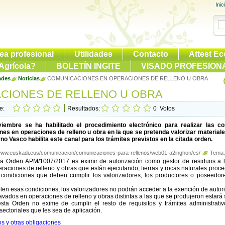
Inic
ea profesional
Utilidades
Contacto
Attest Ec
Agrícola?
BOLETÍN INGITE
VISADO PROFESION
ades
Noticias
COMUNICACIONES EN OPERACIONES DE RELLENO U OBRA
CIONES DE RELLENO U OBRA
te:
Resultados:
0
Votos
iembre se ha habilitado el procedimiento electrónico para realizar las 
es en operaciones de relleno u obra en la que se pretenda valorizar material
no Vasco habilita este canal para los trámites previstos en la citada orden.
/www.euskadi.eus/comunicacion/comunicaciones-para-rellenos/web01-a2inghon/es/
Tema:
la Orden APM/1007/2017 es eximir de autorización como gestor de residuos a la
peraciones de relleno y obras que están ejecutando, tierras y rocas naturales proc
condiciones que deben cumplir los valorizadores, los productores o poseedores
len esas condiciones, los valorizadores no podrán acceder a la exención de autoriz
avados en operaciones de relleno y obras distintas a las que se produjeron estará 
sta Orden no exime de cumplir el resto de requisitos y trámites administrativ
sectoriales que les sea de aplicación.
s y otras obligaciones