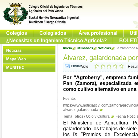
Colegios
Colegiados
Área profesional
Uti
¿Necesitas un Ingeniero Técnico Agrícola?
BOLETÍ
Inicio
Utilidades
Noticias
La zamorana Nu
Noticias
Álvarez, galardonada por 
Mapa Web
Vote:
Resul
MUNITEC
Por “Agroberry”, empresa famil
Pan (Zamora), especializada 
como cultivo alternativo en una 
Fuente:
https://www.noticiascyl.com/zamora/provinc
alvarez-galardonada
Tema:
otros / Ocio y Cultura
Fecha Noticia
El Ministerio de Agricultura,
galardonado los trabajos de siete
los IX "Premios de Excelenci