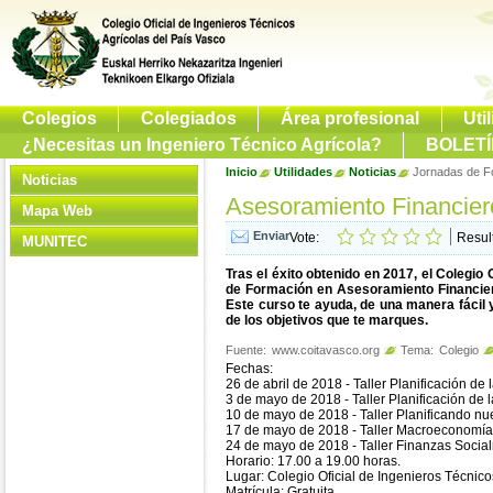
Colegios
Colegiados
Área profesional
Uti
¿Necesitas un Ingeniero Técnico Agrícola?
BOLETÍ
Inicio
Utilidades
Noticias
Jornadas de F
Noticias
Asesoramiento Financier
Mapa Web
Vote:
Resul
MUNITEC
Tras el éxito obtenido en 2017, el Colegio
de Formación en Asesoramiento Financiero
Este curso te ayuda, de una manera fácil 
de los objetivos que te marques.
Fuente:
www.coitavasco.org
Tema:
Colegio
Fechas:
26 de abril de 2018 - Taller Planificación de 
3 de mayo de 2018 - Taller Planificación de l
10 de mayo de 2018 - Taller Planificando nu
17 de mayo de 2018 - Taller Macroeconomía 
24 de mayo de 2018 - Taller Finanzas Soci
Horario: 17.00 a 19.00 horas.
Lugar: Colegio Oficial de Ingenieros Técnico
Matrícula: Gratuita.