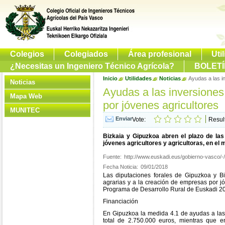
Colegios
Colegiados
Área profesional
Uti
¿Necesitas un Ingeniero Técnico Agrícola?
BOLETÍ
Inicio
Utilidades
Noticias
Ayudas a las i
Noticias
Ayudas a las inversiones
Mapa Web
por jóvenes agricultores
MUNITEC
Vote:
Resul
Bizkaia y Gipuzkoa abren el plazo de la
jóvenes agricultores y agricultoras, en e
Fuente:
http://www.euskadi.eus/gobierno-vasco/-/
Fecha Noticia:
09/01/2018
Las diputaciones forales de Gipuzkoa y Bi
agrarias y a la creación de empresas por jó
Programa de Desarrollo Rural de Euskadi 
Financiación
En Gipuzkoa la medida 4.1 de ayudas a las 
total de 2.750.000 euros, mientras que 