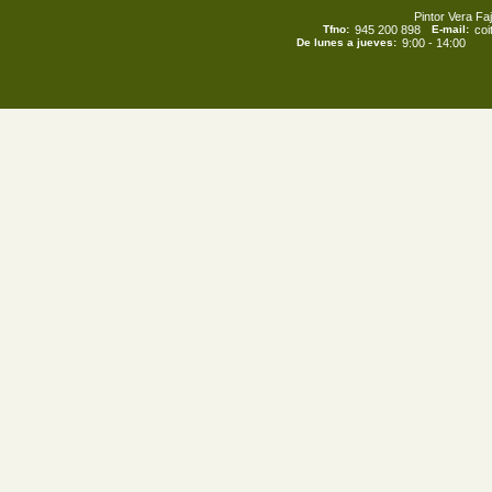
Pintor Vera Faj
Tfno:
945 200 898
E-mail:
co
De lunes a jueves:
9:00 - 14:00