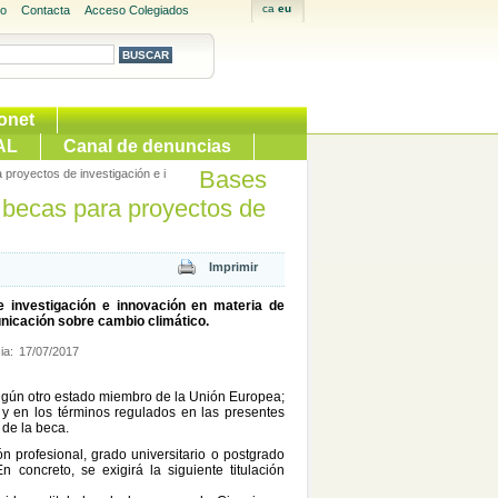
io
Contacta
Acceso Colegiados
onet
AL
Canal de denuncias
Bases
proyectos de investigación e i
 becas para proyectos de
 investigación e innovación en materia de
municación sobre cambio climático.
ia:
17/07/2017
algún otro estado miembro de la Unión Europea;
 y en los términos regulados en las presentes
 de la beca.
n profesional, grado universitario o postgrado
concreto, se exigirá la siguiente titulación