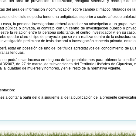
ecas del área de prevención, reutilización, recogida selectiva y reciclaje de r
ecas del área de información y comunicación sobre cambio climático, titulados de l
caso, dicho título no podrá tener una antigüedad superior a cuatro años de antelaci
 caso, la persona investigadora deberá acreditar su adscripción a un grupo inves
ad pública o privada, el contrato con un centro de investigación público o pri
estre la relación entre la persona solicitante, el centro investigador y, en su cas
debe quedar claro el tipo de proyecto que se va a realizar dentro de la estructura
, investigación preliminar de tesis doctoral o investigación concreta privada, entre o
erá estar en posesión de uno de los títulos acreditativos del conocimiento de 
ra las lenguas.
 no podrá estar incursa en ninguna de las prohibiciones para obtener la condición
l 3/2007, de 27 de marzo, de subvenciones del Territorio Histórico de Gipuzkoa, e
a la igualdad de mujeres y hombres, y en el resto de la normativa vigente.
entación:
s a contar a partir del día siguiente al de la publicación de la presente convocato