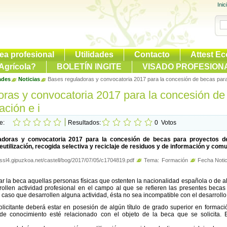
Inic
ea profesional
Utilidades
Contacto
Attest Ec
Agrícola?
BOLETÍN INGITE
VISADO PROFESION
ades
Noticias
Bases reguladoras y convocatoria 2017 para la concesión de becas para 
oras y convocatoria 2017 para la concesión de
ación e i
te:
Resultados:
0
Votos
adoras y convocatoria 2017 para la concesión de becas para proyectos de
eutilización, recogida selectiva y reciclaje de residuos y de información y co
//ssl4.gipuzkoa.net/castell/bog/2017/07/05/c1704819.pdf
Tema:
Formación
Fecha Notic
tar la beca aquellas personas físicas que ostenten la nacionalidad española o de 
ollen actividad profesional en el campo al que se refieren las presentes becas
 caso que desarrollen alguna actividad, ésta no sea incompatible con el desarrollo
licitante deberá estar en posesión de algún título de grado superior en formació
e conocimiento esté relacionado con el objeto de la beca que se solicita. En 