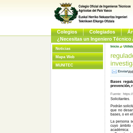
Colegios
Colegiados
Ár
¿Necesitas un Ingeniero Técnico 
Inicio
Utilid
Noticias
regulad
Mapa Web
investig
MUNITEC
Vo
Bases regul
prevención, r
Fuente:
https:
Solicitantes.
Podrán solici
que no desarr
bases, o en el
La persona so
cuyo ámbito d
académica: