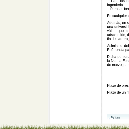
-- Para las b
Ingeniería.
-- Para las b
En cualquier 
Además, en su
una universid
válido que mu
adscripción, 
fin de carrera
Asimismo, deb
Referencia pa
Dicha persona
la Norma Fora
de marzo, par
Plazo de pres
Plazo de un me