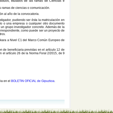
esiduos, titulados de las ramas de Ciencias e
as ramas de ciencias o comunicación.
ón al año de la convocatoria.
tigador, pudiendo ser ésta la matriculación en
vado o una empresa o cualquier otro documento
o, un grupo investigador concreto. Además de la
 correspondiente, como puede ser un proyecto de
tros.
Euskara a Nivel C1 del Marco Común Europeo de
 de beneficiaria previstas en el artículo 12 de
n el artículo 26 de la Norma Foral 2/2015, de 9
ria en el
BOLETIN OFICIAL de Gipuzkoa
.